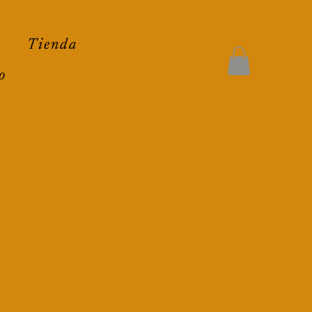
Tienda
o
+52 418 134 7118