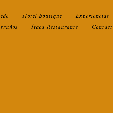
ñedo
Hotel Boutique
Experiencias
erruños
Ítaca Restaurante
Contact
 para
Llámanos: 
n nuestro