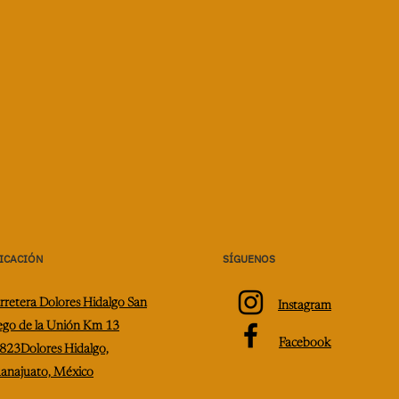
ICACIÓN
SÍGUENOS
rretera Dolores Hidalgo
San
Instagram
ego de la Unión Km 13
Facebook
823
Dolores Hidalgo,
anajuato, México