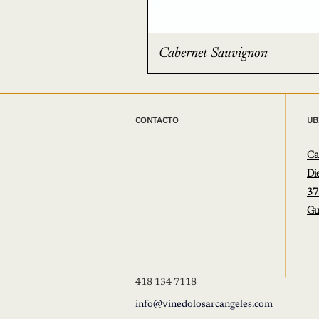
Cabernet Sauvignon
CONTACTO
UB
Ca
Di
37
Gu
418 134 7118
info@vinedolosarcangeles.com