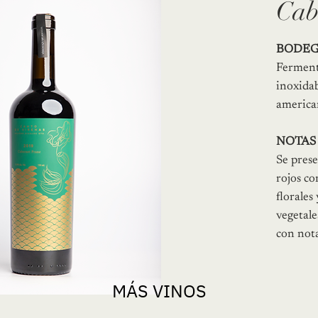
Cab
BODE
Ferment
inoxidab
america
NOTAS
Se pres
rojos c
florales
vegetale
con nota
MÁS VINOS