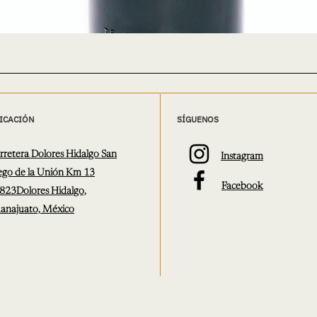
ICACIÓN
SÍGUENOS
rretera Dolores Hidalgo
San
Instagram
ego de la Unión Km 13
Facebook
823
Dolores Hidalgo,
anajuato, México